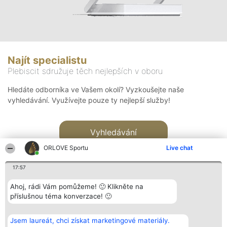
Najít specialistu
Plebiscit sdružuje těch nejlepších v oboru
Hledáte odborníka ve Vašem okolí? Vyzkoušejte naše
vyhledávání. Využívejte pouze ty nejlepší služby!
Vyhledávání
ORLOVE Sportu
Live chat
17:57
Ahoj, rádi Vám pomůžeme! 🙂 Klikněte na
příslušnou téma konverzace! 🙂
Organizátor hlasování
Plebiscyt
Kontakt
Bright Side Solutions sp. z o.
Vítězové
Kontakt
Jsem laureát, chci získat marketingové materiály.
o. sp. k.
Seznam všech