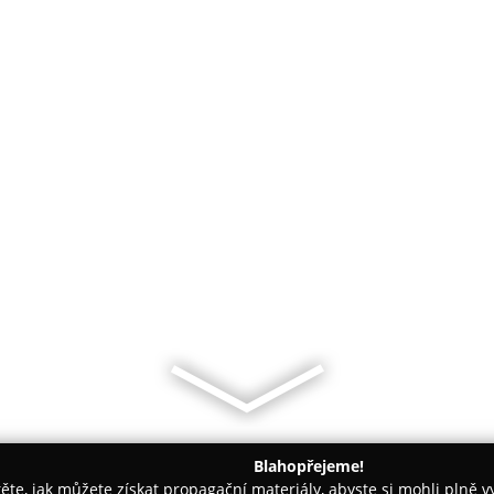
Blahopřejeme!
těte, jak můžete získat propagační materiály, abyste si mohli plně 