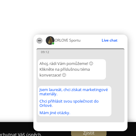
ORLOVE Sportu
Live chat
09:12
Ahoj, rádi Vám pomůžeme! 🙂
Klikněte na příslušnou téma
konverzace! 🙂
Jsem laureát, chci získat marketingové
materiály.
Chci přihlásit svou společnost do
Orlové.
Mám jiné otázky.
Zjistit
vychutnat Váš úspěch.