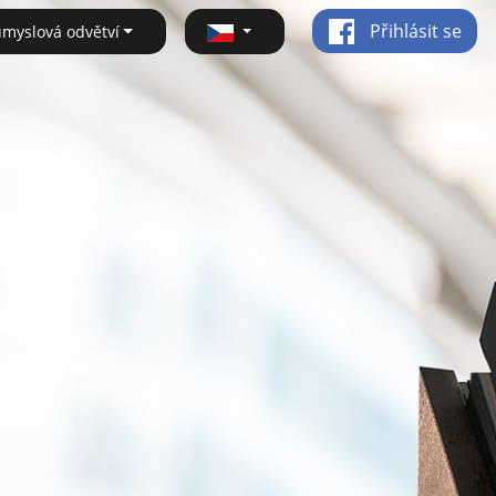
Přihlásit se
ůmyslová odvětví