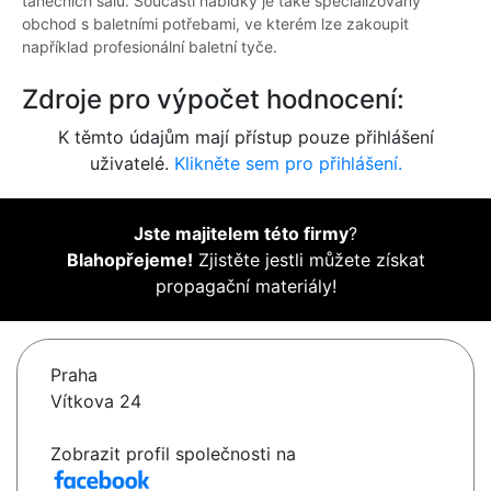
tanečních sálů. Součástí nabídky je také specializovaný
obchod s baletními potřebami, ve kterém lze zakoupit
například profesionální baletní tyče.
Zdroje pro výpočet hodnocení:
K těmto údajům mají přístup pouze přihlášení
uživatelé.
Klikněte sem pro přihlášení.
Jste majitelem této firmy
?
Blahopřejeme!
Zjistěte jestli můžete získat
propagační materiály!
Praha
Vítkova 24
Zobrazit profil společnosti na