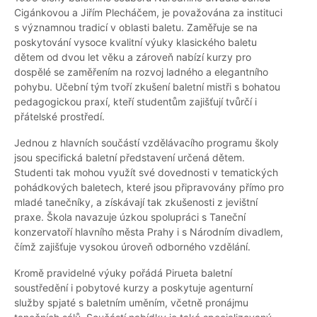
Cigánkovou a Jiřím Plecháčem, je považována za instituci
s významnou tradicí v oblasti baletu. Zaměřuje se na
poskytování vysoce kvalitní výuky klasického baletu
dětem od dvou let věku a zároveň nabízí kurzy pro
dospělé se zaměřením na rozvoj ladného a elegantního
pohybu. Učební tým tvoří zkušení baletní mistři s bohatou
pedagogickou praxí, kteří studentům zajišťují tvůrčí i
přátelské prostředí.
Jednou z hlavních součástí vzdělávacího programu školy
jsou specifická baletní představení určená dětem.
Studenti tak mohou využít své dovednosti v tematických
pohádkových baletech, které jsou připravovány přímo pro
mladé tanečníky, a získávají tak zkušenosti z jevištní
praxe. Škola navazuje úzkou spolupráci s Taneční
konzervatoří hlavního města Prahy i s Národním divadlem,
čímž zajišťuje vysokou úroveň odborného vzdělání.
Kromě pravidelné výuky pořádá Pirueta baletní
soustředění i pobytové kurzy a poskytuje agenturní
služby spjaté s baletním uměním, včetně pronájmu