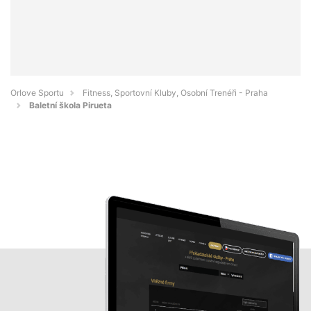
Orlove Sportu
Fitness, Sportovní Kluby, Osobní Trenéři - Praha
Baletní škola Pirueta