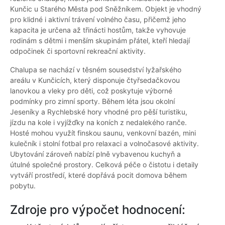
Kunčic u Starého Města pod Sněžníkem. Objekt je vhodný
pro klidné i aktivní trávení volného času, přičemž jeho
kapacita je určena až třinácti hostům, takže vyhovuje
rodinám s dětmi i menším skupinám přátel, kteří hledají
odpočinek či sportovní rekreační aktivity.
Chalupa se nachází v těsném sousedství lyžařského
areálu v Kunčicích, který disponuje čtyřsedačkovou
lanovkou a vleky pro děti, což poskytuje výborné
podmínky pro zimní sporty. Během léta jsou okolní
Jeseníky a Rychlebské hory vhodné pro pěší turistiku,
jízdu na kole i vyjížďky na koních z nedalekého ranče.
Hosté mohou využít finskou saunu, venkovní bazén, mini
kulečník i stolní fotbal pro relaxaci a volnočasové aktivity.
Ubytování zároveň nabízí plně vybavenou kuchyň a
útulné společné prostory. Celková péče o čistotu i detaily
vytváří prostředí, které dopřává pocit domova během
pobytu.
Zdroje pro výpočet hodnocení: