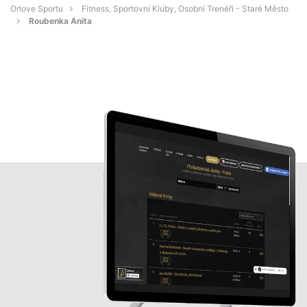
Orlove Sportu
Fitness, Sportovní Kluby, Osobní Trenéři - Staré Město
Roubenka Anita