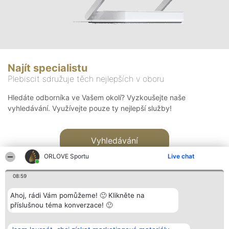
Najít specialistu
Plebiscit sdružuje těch nejlepších v oboru
Hledáte odborníka ve Vašem okolí? Vyzkoušejte naše
vyhledávání. Využívejte pouze ty nejlepší služby!
Vyhledávání
ORLOVE Sportu
Live chat
08:59
Ahoj, rádi Vám pomůžeme! 🙂 Klikněte na
příslušnou téma konverzace! 🙂
Organizátor hlasování
Plebiscyt
Kontakt
Bright Side Solutions sp. z o.
Vítězové
Kontakt