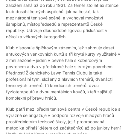
založení sahá až do roku 1931. Za téměř sto let existence
klub dosáhl četných úspěchů, jak na české, tak
mezinárodní tenisové scéně, a vychoval množství
šampionů, místopředsedů a reprezentantů České
republiky. Udržuje dlouhodobě ligovou příslušnost v
několika věkových kategoriích.
Klub disponuje špičkovým zázemím, jež zahrnuje deset
antukových venkovních kurtů a tři kryté kurty využitelné v
zimní sezóně – jeden v pevné hale s kobercovým
povrchem a dva v přetlakové hale s tvrdým povrchem.
Předností Židenického Lawn Tennis Clubu je také
profesionální tým, složený z hlavních trenérů, dvanácti
tenisových trenérů, tří kondičních trenérů, dvou
fyzioterapeutů a dvou mentálních koučů, kteří zajišťují
komplexní přípravu hráčů.
Klub patří mezi přední tenisová centra v České republice a
výrazně se angažuje v podpoře rozvoje mladých hráčů
prostřednictvím tenisové školy, jejíž propracovaná
metodika přináší dětem od začátečníků až po juniory herní