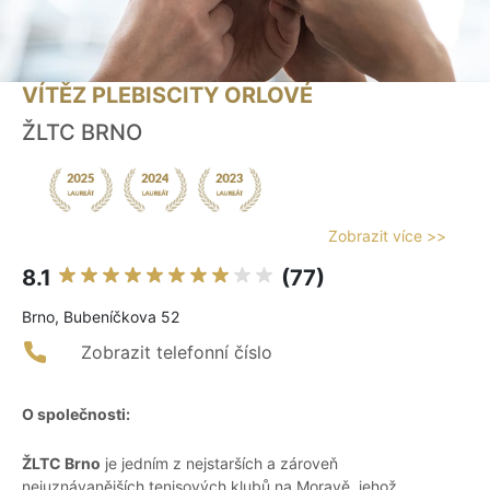
VÍTĚZ PLEBISCITY ORLOVÉ
ŽLTC BRNO
Zobrazit více >>
8.1
(77)
Brno, Bubeníčkova 52
Zobrazit telefonní číslo
O společnosti:
ŽLTC Brno
je jedním z nejstarších a zároveň
nejuznávanějších tenisových klubů na Moravě, jehož