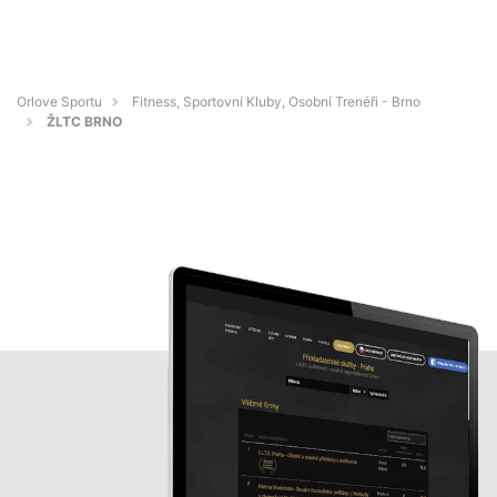
Orlove Sportu
Fitness, Sportovní Kluby, Osobní Trenéři - Brno
ŽLTC BRNO