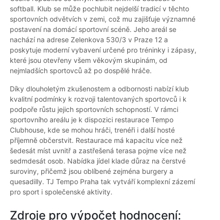
softball. Klub se může pochlubit nejdelší tradicí v těchto
sportovních odvětvích v zemi, což mu zajišťuje významné
postavení na domácí sportovní scéně. Jeho areál se
nachází na adrese Zelenkova 530/3 v Praze 12 a
poskytuje moderní vybavení určené pro tréninky i zápasy,
které jsou otevřeny všem věkovým skupinám, od
nejmladších sportovců až po dospělé hráče.
Díky dlouholetým zkušenostem a odbornosti nabízí klub
kvalitní podmínky k rozvoji talentovaných sportovců i k
podpoře růstu jejich sportovních schopností. V rámci
sportovního areálu je k dispozici restaurace Tempo
Clubhouse, kde se mohou hráči, trenéři i další hosté
příjemně občerstvit. Restaurace má kapacitu více než
šedesát míst uvnitř a zastřešená terasa pojme více než
sedmdesát osob. Nabídka jídel klade důraz na čerstvé
suroviny, přičemž jsou oblíbené zejména burgery a
quesadilly. TJ Tempo Praha tak vytváří komplexní zázemí
pro sport i společenské aktivity.
Zdroje pro výpočet hodnocení: