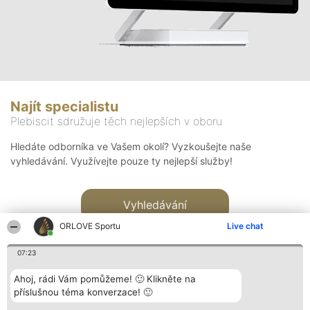
Najít specialistu
Plebiscit sdružuje těch nejlepších v oboru
Hledáte odborníka ve Vašem okolí? Vyzkoušejte naše
vyhledávání. Využívejte pouze ty nejlepší služby!
Vyhledávání
ORLOVE Sportu
Live chat
07:23
Ahoj, rádi Vám pomůžeme! 🙂 Klikněte na
příslušnou téma konverzace! 🙂
Organizátor hlasování
Plebiscyt
Kontakt