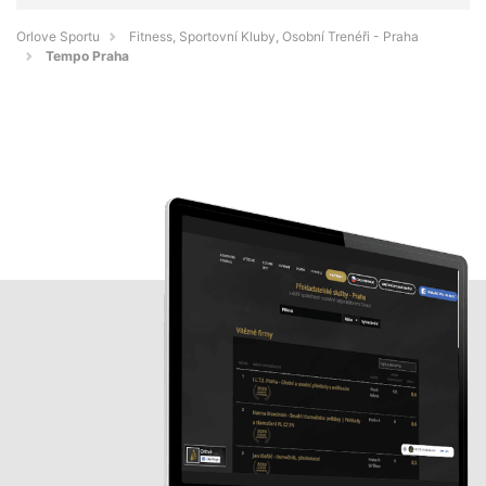
Orlove Sportu
Fitness, Sportovní Kluby, Osobní Trenéři - Praha
Tempo Praha