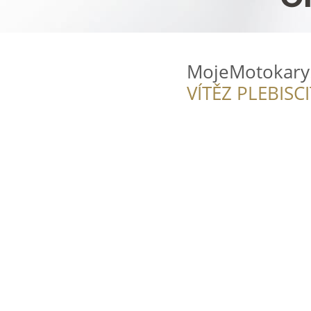
MojeMotokary
VÍTĚZ PLEBISC