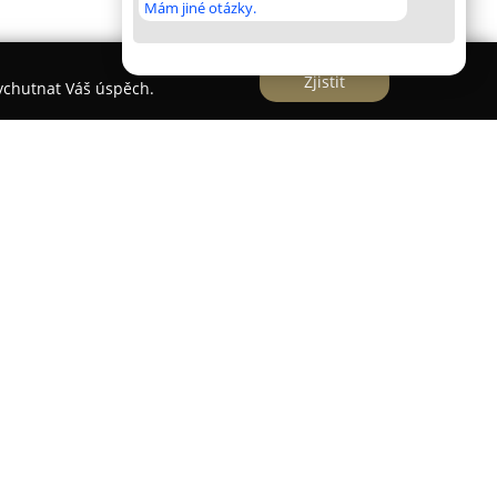
Mám jiné otázky.
Zjistit
vychutnat Váš úspěch.
ejdéle působící motokárové půjčovny v Ostravě a
alinové zážitky již od roku 1997. Sídlí v
ici U Cementárny 1173 a disponuje venkovní tratí,
ů. Dráha je koncipována tak, aby nabídla nejen
áročné pasáže, kde si mohou zájemci ověřit své
 vysoký standard poskytovaných služeb, a proto u
lní motokáry české značky MS Kart. Pro malé