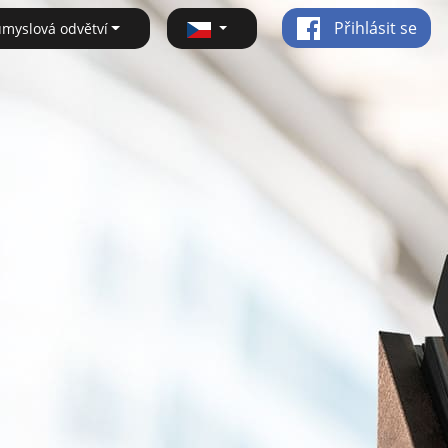
Přihlásit se
ůmyslová odvětví