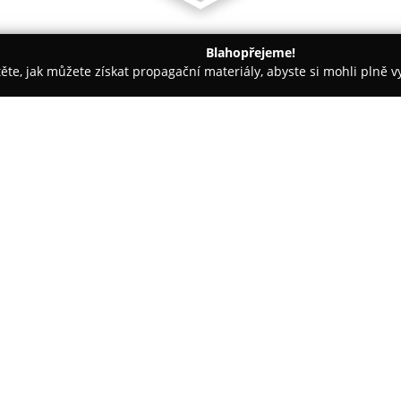
Blahopřejeme!
těte, jak můžete získat propagační materiály, abyste si mohli plně 
Trenéři - Ostrava
MojeMotokary.cz
O společnosti:
MojeMotokáry.cz
patří mezi n
svým zákazníkům poskytuje adren
ostravské části Vítkovice na ul
která přesahuje délku 600 metr
Zobrazit více >>
rychlé úseky, ale i technicky n
jezdecké schopnosti.
Tato společnost klade důraz na
ní zákazníci najdou profesioná