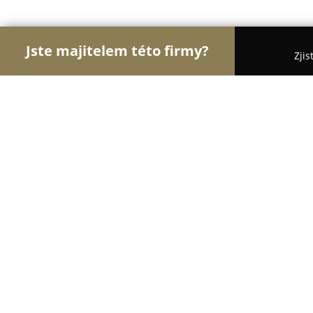
Jste majitelem této firmy?
Zjis
Orlove Sportu
Fitness, Sportovní Kluby, Osobní 
MojeMotokary.cz
8.7
(159)
Ostrava, U Cementárny 1173