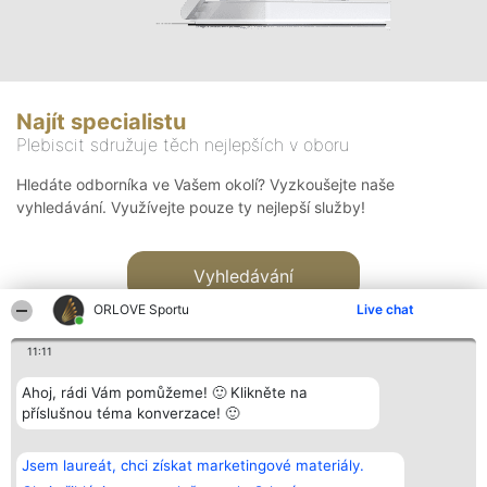
Najít specialistu
Plebiscit sdružuje těch nejlepších v oboru
Hledáte odborníka ve Vašem okolí? Vyzkoušejte naše
vyhledávání. Využívejte pouze ty nejlepší služby!
Vyhledávání
ORLOVE Sportu
Live chat
11:11
Ahoj, rádi Vám pomůžeme! 🙂 Klikněte na
příslušnou téma konverzace! 🙂
Organizátor hlasování
Plebiscyt
Kontakt
Bright Side Solutions sp. z o.
Vítězové
Kontakt
Jsem laureát, chci získat marketingové materiály.
o. sp. k.
Seznam všech
ul. Ruska 22
laureátů