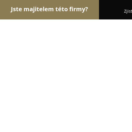
Jste majitelem této firmy?
Zjis
Orlove Sportu
Fitness, Sportovní Kluby, Osobní 
BezvaKolo.cz
9.6
(1118)
Ostrava, Plzeňská 530/388
Zobrazit telefonní číslo