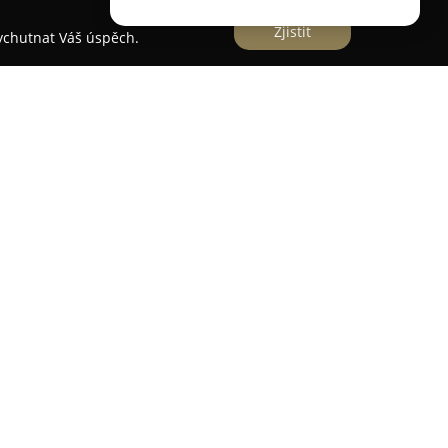
Zjistit
vychutnat Váš úspěch.
stické centrum se sídlem v Ostravě a rozsáhlým
ce se nachází široká škála jízdních kol, mezi
dětská kola a elektrokola, dále koloběžky,
lečení a rozmanité doplňky. Sortiment tvoří
jako jsou CUBE, HEAD, SHIMANO a další
viduálním přístupem a zkušeným týmem
odborné rady s výběrem ideálního kola nebo
nosti patří skutečnost, že veškerá jízdní kola před
 seřízením, což umožňuje jejich okamžité