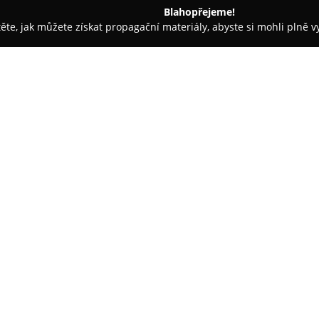
Blahopřejeme!
těte, jak můžete získat propagační materiály, abyste si mohli plně 
Trenéři - Ostrava
BezvaKolo.cz
O společnosti:
BezvaKolo.cz
představuje cykli
internetovým obchodem. V nabíd
nimiž nechybí horská, silniční, 
cyklistické helmy, speciální ob
Zobrazit více >>
výrobky renomovaných značek, 
mezinárodně známí výrobci.
Společnost se vyznačuje indi
zaměstnanců, kteří poskytují 
příslušenství. Mezi hlavní před
odesláním procházejí detailním