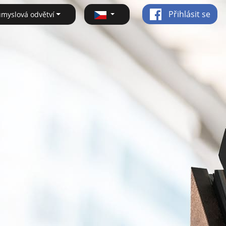
Přihlásit se
ůmyslová odvětví