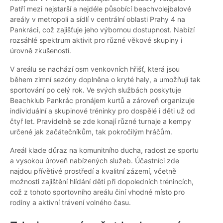
Patří mezi nejstarší a nejdéle působící beachvolejbalové
areály v metropoli a sídlí v centrální oblasti Prahy 4 na
Pankráci, což zajišťuje jeho výbornou dostupnost. Nabízí
rozsáhlé spektrum aktivit pro různé věkové skupiny i
úrovně zkušeností.
V areálu se nachází osm venkovních hřišť, která jsou
během zimní sezóny doplněna o kryté haly, a umožňují tak
sportování po celý rok. Ve svých službách poskytuje
Beachklub Pankrác pronájem kurtů a zároveň organizuje
individuální a skupinové tréninky pro dospělé i děti už od
čtyř let. Pravidelně se zde konají různé turnaje a kempy
určené jak začátečníkům, tak pokročilým hráčům.
Areál klade důraz na komunitního ducha, radost ze sportu
a vysokou úroveň nabízených služeb. Účastníci zde
najdou přívětivé prostředí a kvalitní zázemí, včetně
možnosti zajištění hlídání dětí při dopoledních trénincích,
což z tohoto sportovního areálu činí vhodné místo pro
rodiny a aktivní trávení volného času.