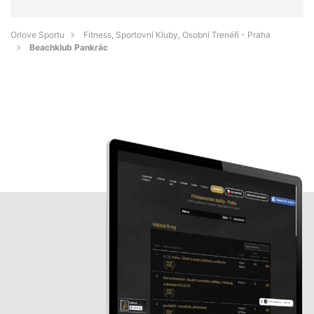
Orlove Sportu
Fitness, Sportovní Kluby, Osobní Trenéři - Praha
Beachklub Pankrác