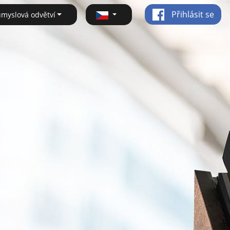
Přihlásit se
ůmyslová odvětví