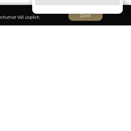
Zjistit
vychutnat Váš úspěch.
 Břeclav
představuje sportovně-rekreační areál
ltického lesa poblíž Břeclavi. Centrum poskytuje
vyžití a dobrodružství pro rodiny, jednotlivce i
ázejí tři lanové dráhy s různou úrovní obtížnosti,
k určený pro nejmenší účastníky od tří let věku.
á různou výškou a náročností, od základních
 výzvy umístěné ve výšce čtyř až šesti metrů nad
aktivní velká houpačka Big Swing, která umožňuje