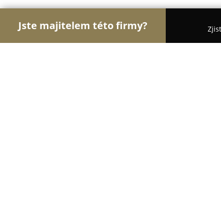
Jste majitelem této firmy?
Zjis
Orlove Sportu
Fitness, Sportovní Kluby, Osobní T
Lanové centrum Hájenka Park Břecl
9.2
(178)
Břeclav, Tovární kolonie 45
Zobrazit telefonní číslo