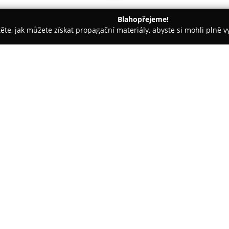
Blahopřejeme!
těte, jak můžete získat propagační materiály, abyste si mohli plně 
renéři - Břeclav
Lanové centrum Hájenka Park Břeclav
av
O společnosti:
Lanové centrum Hájenka Park
situovaný v malebné oblasti va
celoroční možnosti sportovního 
větší skupiny. V areálu se nach
Zobrazit více >>
mezi nimiž nechybí také Lanáče
Každá trasa je charakteristick
překážek až po komplikovanější
terénem.
Součástí nabídky centra je atr