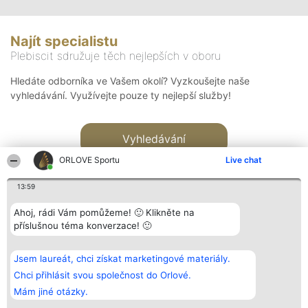
Najít specialistu
Plebiscit sdružuje těch nejlepších v oboru
Hledáte odborníka ve Vašem okolí? Vyzkoušejte naše
vyhledávání. Využívejte pouze ty nejlepší služby!
Vyhledávání
ORLOVE Sportu
Live chat
13:59
Ahoj, rádi Vám pomůžeme! 🙂 Klikněte na
příslušnou téma konverzace! 🙂
Organizátor hlasování
Plebiscyt
Kontakt
Bright Side Solutions sp. z o.
Vítězové
Kontakt
Jsem laureát, chci získat marketingové materiály.
o. sp. k.
Seznam všech
ul. Ruska 22
laureátů
Chci přihlásit svou společnost do Orlové.
Wrocław 50-079
Zásady
Mám jiné otázky.
KRS 0000749100 | Regon
Pravidla
381313360 | NIP 8943132676
Zásady