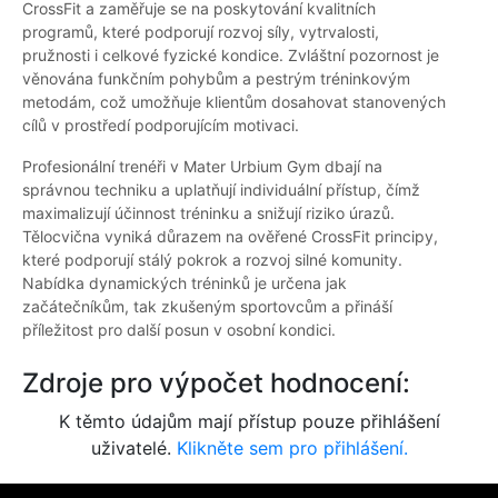
CrossFit a zaměřuje se na poskytování kvalitních
programů, které podporují rozvoj síly, vytrvalosti,
pružnosti i celkové fyzické kondice. Zvláštní pozornost je
věnována funkčním pohybům a pestrým tréninkovým
metodám, což umožňuje klientům dosahovat stanovených
cílů v prostředí podporujícím motivaci.
Profesionální trenéři v Mater Urbium Gym dbají na
správnou techniku a uplatňují individuální přístup, čímž
maximalizují účinnost tréninku a snižují riziko úrazů.
Tělocvična vyniká důrazem na ověřené CrossFit principy,
které podporují stálý pokrok a rozvoj silné komunity.
Nabídka dynamických tréninků je určena jak
začátečníkům, tak zkušeným sportovcům a přináší
příležitost pro další posun v osobní kondici.
Zdroje pro výpočet hodnocení:
K těmto údajům mají přístup pouze přihlášení
uživatelé.
Klikněte sem pro přihlášení.