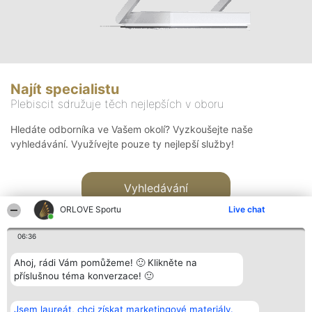
Najít specialistu
Plebiscit sdružuje těch nejlepších v oboru
Hledáte odborníka ve Vašem okolí? Vyzkoušejte naše
vyhledávání. Využívejte pouze ty nejlepší služby!
Vyhledávání
ORLOVE Sportu
Live chat
06:36
Ahoj, rádi Vám pomůžeme! 🙂 Klikněte na
příslušnou téma konverzace! 🙂
Organizátor hlasování
Plebiscyt
Kontakt
Bright Side Solutions sp. z o.
Vítězové
Kontakt
Jsem laureát, chci získat marketingové materiály.
o. sp. k.
Seznam všech