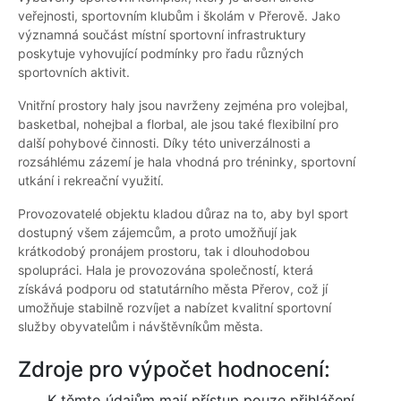
veřejnosti, sportovním klubům i školám v Přerově. Jako
významná součást místní sportovní infrastruktury
poskytuje vyhovující podmínky pro řadu různých
sportovních aktivit.
Vnitřní prostory haly jsou navrženy zejména pro volejbal,
basketbal, nohejbal a florbal, ale jsou také flexibilní pro
další pohybové činnosti. Díky této univerzálnosti a
rozsáhlému zázemí je hala vhodná pro tréninky, sportovní
utkání i rekreační využití.
Provozovatelé objektu kladou důraz na to, aby byl sport
dostupný všem zájemcům, a proto umožňují jak
krátkodobý pronájem prostoru, tak i dlouhodobou
spolupráci. Hala je provozována společností, která
získává podporu od statutárního města Přerov, což jí
umožňuje stabilně rozvíjet a nabízet kvalitní sportovní
služby obyvatelům i návštěvníkům města.
Zdroje pro výpočet hodnocení:
K těmto údajům mají přístup pouze přihlášení