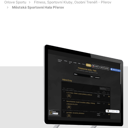
Orlove Sportu
Fitness, Sportovní Kluby, Osobní Trenéři - Přerov
Městská Sportovní Hala Přerov