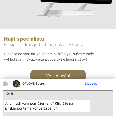
Najít specialistu
Plebiscit sdružuje těch nejlepších v oboru
Hledáte odborníka ve Vašem okolí? Vyzkoušejte naše
vyhledávání. Využívejte pouze ty nejlepší služby!
Vyhledávání
ORLOVE Sportu
Live chat
06:58
Ahoj, rádi Vám pomůžeme! 🙂 Klikněte na
příslušnou téma konverzace! 🙂
Organizátor hlasování
Plebiscyt
Kontakt