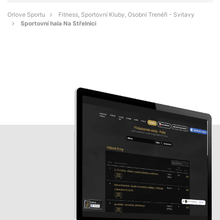
Orlove Sportu
Fitness, Sportovní Kluby, Osobní Trenéři - Svitavy
Sportovní hala Na Střelnici