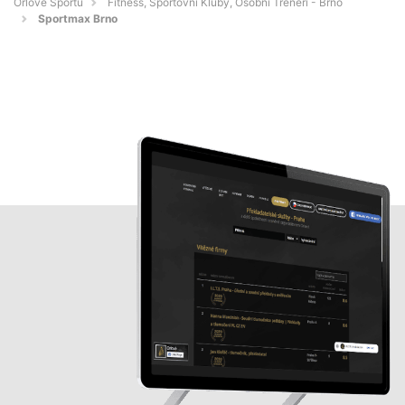
Orlove Sportu
Fitness, Sportovní Kluby, Osobní Trenéři - Brno
Sportmax Brno