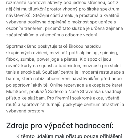
rozmanité sportovní aktivity pod jednou střechou, což z
něj činí multifunkční prostor vhodný pro široké spektrum
návštěvníků. Stěžejní částí areálu je prostorná a kvalitně
vybavená posilovna doplněná o možnost spolupráce s
osobním trenérem, přičemž tato služba je určena zejména
začátečníkům a zájemcům o odborné vedení.
Sportmax Brno poskytuje také širokou nabídku
skupinových cvičení, mezi něž patří alpinning, spinning,
fitbox, zumba, power jóga a pilates. K dispozici jsou
rovněž kurty na squash a badminton, možnosti pro stolní
tenis a snookball. Součástí centra je i moderní restaurace s
barem, která nabízí občerstvení návštěvníkům před nebo
po sportovní aktivitě. Online rezervace a akceptace karet
MultiSport, poukazů Sodexo a Naše Stravenka usnadňují
přístup ke službám. Pro firemní i soukromé akce, včetně
rautů a sportovních turnajů, poskytuje centrum atraktivní a
vybavené prostory.
Zdroje pro výpočet hodnocení:
K těmto údajům mají přístup pouze přihlášení