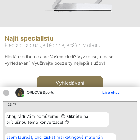
Najít specialistu
Plebiscit sdružuje těch nejlepších v oboru
Hledáte odborníka ve Vašem okolí? Vyzkoušejte naše
vyhledávání. Využívejte pouze ty nejlepší služby!
Vyhledávání
ORLOVE Sportu
Live chat
23:47
Ahoj, rádi Vám pomůžeme! 🙂 Klikněte na
příslušnou téma konverzace! 🙂
Organizátor hlasování
Plebiscyt
Kontakt
Bright Side Solutions sp. z o.
Vítězové
Kontakt
Jsem laureát, chci získat marketingové materiály.
o. sp. k.
Seznam všech