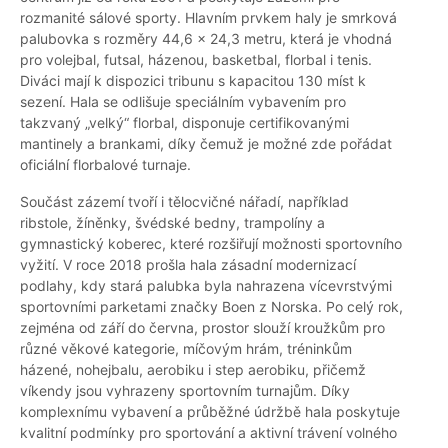
rozmanité sálové sporty. Hlavním prvkem haly je smrková
palubovka s rozměry 44,6 x 24,3 metru, která je vhodná
pro volejbal, futsal, házenou, basketbal, florbal i tenis.
Diváci mají k dispozici tribunu s kapacitou 130 míst k
sezení. Hala se odlišuje speciálním vybavením pro
takzvaný „velký“ florbal, disponuje certifikovanými
mantinely a brankami, díky čemuž je možné zde pořádat
oficiální florbalové turnaje.
Součást zázemí tvoří i tělocvičné nářadí, například
ribstole, žíněnky, švédské bedny, trampolíny a
gymnastický koberec, které rozšiřují možnosti sportovního
vyžití. V roce 2018 prošla hala zásadní modernizací
podlahy, kdy stará palubka byla nahrazena vícevrstvými
sportovními parketami značky Boen z Norska. Po celý rok,
zejména od září do června, prostor slouží kroužkům pro
různé věkové kategorie, míčovým hrám, tréninkům
házené, nohejbalu, aerobiku i step aerobiku, přičemž
víkendy jsou vyhrazeny sportovním turnajům. Díky
komplexnímu vybavení a průběžné údržbě hala poskytuje
kvalitní podmínky pro sportování a aktivní trávení volného