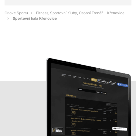
Orlove Sportu
Fitness, Sportovní Kluby, Osobní Trenéři - Křenovice
Sportovní hala Křenovice