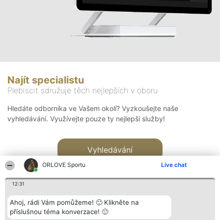
Najít specialistu
Plebiscit sdružuje těch nejlepších v oboru
Hledáte odborníka ve Vašem okolí? Vyzkoušejte naše
vyhledávání. Využívejte pouze ty nejlepší služby!
Vyhledávání
ORLOVE Sportu
Live chat
12:31
Ahoj, rádi Vám pomůžeme! 🙂 Klikněte na
příslušnou téma konverzace! 🙂