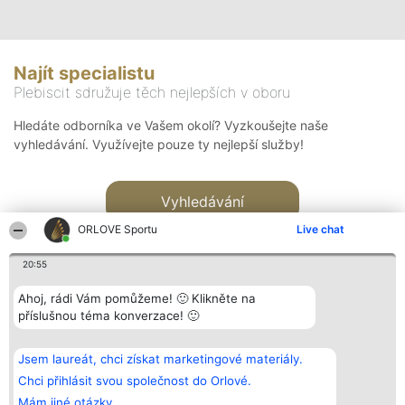
Najít specialistu
Plebiscit sdružuje těch nejlepších v oboru
Hledáte odborníka ve Vašem okolí? Vyzkoušejte naše
vyhledávání. Využívejte pouze ty nejlepší služby!
Vyhledávání
ORLOVE Sportu
Live chat
20:55
Ahoj, rádi Vám pomůžeme! 🙂 Klikněte na
příslušnou téma konverzace! 🙂
Organizátor hlasování
Plebiscyt
Kontakt
Bright Side Solutions sp. z o.
Vítězové
Kontakt
Jsem laureát, chci získat marketingové materiály.
o. sp. k.
Seznam všech
ul. Ruska 22
laureátů
Chci přihlásit svou společnost do Orlové.
Wrocław 50-079
Zásady
Mám jiné otázky.
KRS 0000749100 | Regon
Pravidla