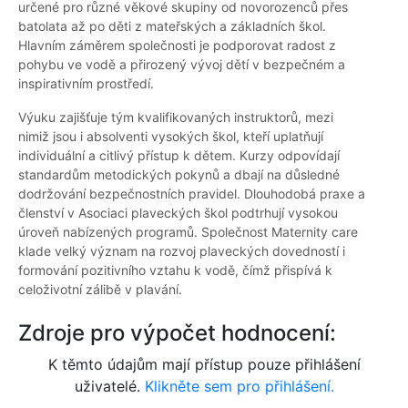
určené pro různé věkové skupiny od novorozenců přes
batolata až po děti z mateřských a základních škol.
Hlavním záměrem společnosti je podporovat radost z
pohybu ve vodě a přirozený vývoj dětí v bezpečném a
inspirativním prostředí.
Výuku zajišťuje tým kvalifikovaných instruktorů, mezi
nimiž jsou i absolventi vysokých škol, kteří uplatňují
individuální a citlivý přístup k dětem. Kurzy odpovídají
standardům metodických pokynů a dbají na důsledné
dodržování bezpečnostních pravidel. Dlouhodobá praxe a
členství v Asociaci plaveckých škol podtrhují vysokou
úroveň nabízených programů. Společnost Maternity care
klade velký význam na rozvoj plaveckých dovedností i
formování pozitivního vztahu k vodě, čímž přispívá k
celoživotní zálibě v plavání.
Zdroje pro výpočet hodnocení:
K těmto údajům mají přístup pouze přihlášení
uživatelé.
Klikněte sem pro přihlášení.