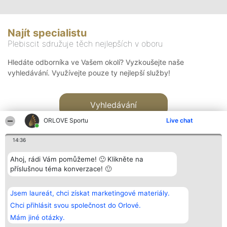
Najít specialistu
Plebiscit sdružuje těch nejlepších v oboru
Hledáte odborníka ve Vašem okolí? Vyzkoušejte naše
vyhledávání. Využívejte pouze ty nejlepší služby!
Vyhledávání
ORLOVE Sportu
Live chat
14:36
Ahoj, rádi Vám pomůžeme! 🙂 Klikněte na
příslušnou téma konverzace! 🙂
Organizátor hlasování
Plebiscyt
Kontakt
Bright Side Solutions sp. z o.
Vítězové
Kontakt
Jsem laureát, chci získat marketingové materiály.
o. sp. k.
Seznam všech
ul. Ruska 22
laureátů
Chci přihlásit svou společnost do Orlové.
Wrocław 50-079
Zásady
Mám jiné otázky.
KRS 0000749100 | Regon
Pravidla
381313360 | NIP 8943132676
Zásady