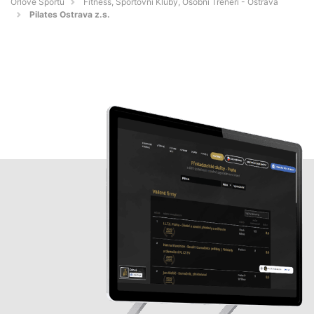
Orlove Sportu
Fitness, Sportovní Kluby, Osobní Trenéři - Ostrava
Pilates Ostrava z.s.