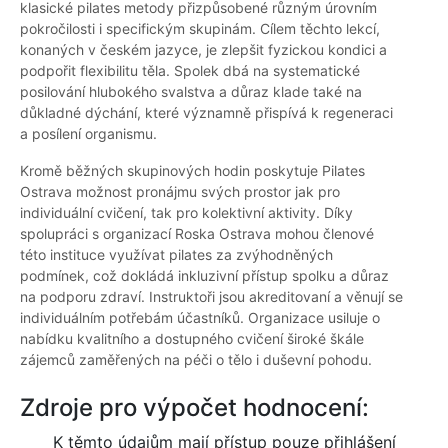
klasické pilates metody přizpůsobené různým úrovním
pokročilosti i specifickým skupinám. Cílem těchto lekcí,
konaných v českém jazyce, je zlepšit fyzickou kondici a
podpořit flexibilitu těla. Spolek dbá na systematické
posilování hlubokého svalstva a důraz klade také na
důkladné dýchání, které významně přispívá k regeneraci
a posílení organismu.
Kromě běžných skupinových hodin poskytuje Pilates
Ostrava možnost pronájmu svých prostor jak pro
individuální cvičení, tak pro kolektivní aktivity. Díky
spolupráci s organizací Roska Ostrava mohou členové
této instituce využívat pilates za zvýhodněných
podmínek, což dokládá inkluzivní přístup spolku a důraz
na podporu zdraví. Instruktoři jsou akreditovaní a věnují se
individuálním potřebám účastníků. Organizace usiluje o
nabídku kvalitního a dostupného cvičení široké škále
zájemců zaměřených na péči o tělo i duševní pohodu.
Zdroje pro výpočet hodnocení:
K těmto údajům mají přístup pouze přihlášení