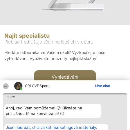
Najít specialistu
Plebiscit sdružuje těch nejlepších v oboru
Hledáte odborníka ve Vašem okolí? Vyzkoušejte naše
vyhledávání. Využívejte pouze ty nejlepší služby!
Vyhledávání
ORLOVE Sportu
Live chat
15:22
Ahoj, rádi Vám pomůžeme! 🙂 Klikněte na
příslušnou téma konverzace! 🙂
Organizátor hlasování
Plebiscyt
Kontakt
Bright Side Solutions sp. z o.
Vítězové
Kontakt
Jsem laureát, chci získat marketingové materiály.
o. sp. k.
Seznam všech