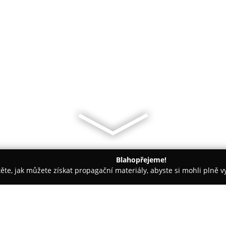
Blahopřejeme!
těte, jak můžete získat propagační materiály, abyste si mohli plně 
renéři - Plzeň
Sedlák & Kokeš