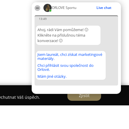
ORLOVE Sportu
Live chat
13:49
Ahoj, rádi Vám pomůžeme! 🙂
Klikněte na příslušnou téma
konverzace! 🙂
Jsem laureát, chci získat marketingové
materiály.
Chci přihlásit svou společnost do
Orlové.
Mám jiné otázky.
Zjistit
vychutnat Váš úspěch.