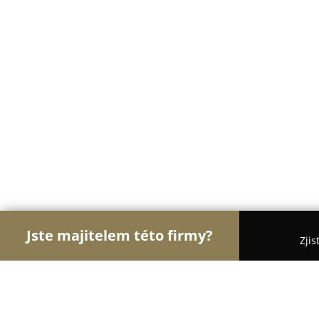
Jste majitelem této firmy?
Zjis
Orlove Sportu
Fitness, Sportovní Kluby, Osobní T