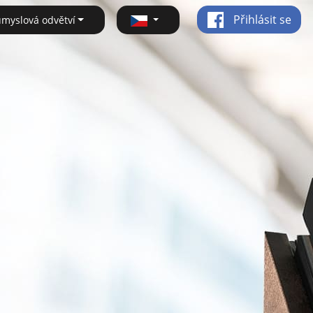
Přihlásit se
ůmyslová odvětví