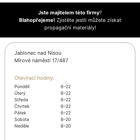
Jste majitelem této firmy
?
Blahopřejeme!
Zjistěte jestli můžete získat
propagační materiály!
Jablonec nad Nisou
Mírové náměstí 17/487
Otevírací hodiny:
Pondělí
6–22
Úterý
6–22
Středa
6–22
Čtvrtek
6–22
Pátek
6–22
Sobota
8–20
Neděle
8–20