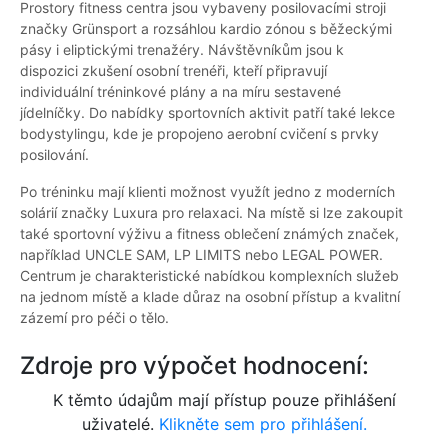
Prostory fitness centra jsou vybaveny posilovacími stroji
značky Grünsport a rozsáhlou kardio zónou s běžeckými
pásy i eliptickými trenažéry. Návštěvníkům jsou k
dispozici zkušení osobní trenéři, kteří připravují
individuální tréninkové plány a na míru sestavené
jídelníčky. Do nabídky sportovních aktivit patří také lekce
bodystylingu, kde je propojeno aerobní cvičení s prvky
posilování.
Po tréninku mají klienti možnost využít jedno z moderních
solárií značky Luxura pro relaxaci. Na místě si lze zakoupit
také sportovní výživu a fitness oblečení známých značek,
například UNCLE SAM, LP LIMITS nebo LEGAL POWER.
Centrum je charakteristické nabídkou komplexních služeb
na jednom místě a klade důraz na osobní přístup a kvalitní
zázemí pro péči o tělo.
Zdroje pro výpočet hodnocení:
K těmto údajům mají přístup pouze přihlášení
uživatelé.
Klikněte sem pro přihlášení.