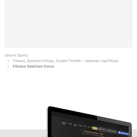
Orlove Sportu
Fitness, Sportovní Kluby, Osobní Trenéři - Jablonec nad Nisou
Fitness Solárium Corso