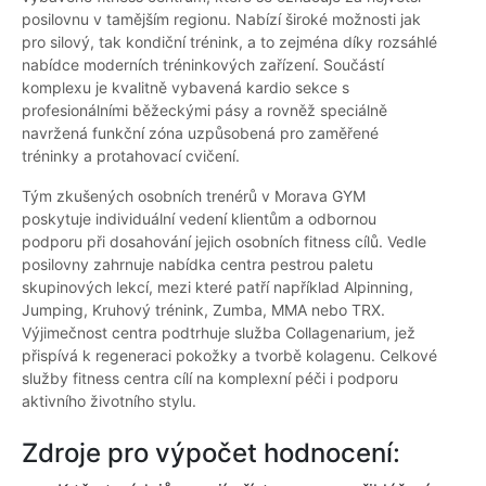
posilovnu v tamějším regionu. Nabízí široké možnosti jak
pro silový, tak kondiční trénink, a to zejména díky rozsáhlé
nabídce moderních tréninkových zařízení. Součástí
komplexu je kvalitně vybavená kardio sekce s
profesionálními běžeckými pásy a rovněž speciálně
navržená funkční zóna uzpůsobená pro zaměřené
tréninky a protahovací cvičení.
Tým zkušených osobních trenérů v Morava GYM
poskytuje individuální vedení klientům a odbornou
podporu při dosahování jejich osobních fitness cílů. Vedle
posilovny zahrnuje nabídka centra pestrou paletu
skupinových lekcí, mezi které patří například Alpinning,
Jumping, Kruhový trénink, Zumba, MMA nebo TRX.
Výjimečnost centra podtrhuje služba Collagenarium, jež
přispívá k regeneraci pokožky a tvorbě kolagenu. Celkové
služby fitness centra cílí na komplexní péči i podporu
aktivního životního stylu.
Zdroje pro výpočet hodnocení: