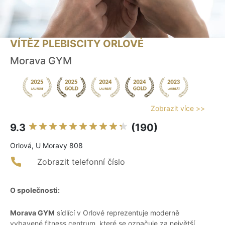
VÍTĚZ PLEBISCITY ORLOVÉ
Morava GYM
Zobrazit více >>
9.3
(190)
Orlová, U Moravy 808
Zobrazit telefonní číslo
O společnosti:
Morava GYM
sídlící v Orlové reprezentuje moderně
vybavené fitness centrum, které se označuje za největší