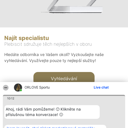
Najít specialistu
Plebiscit sdružuje těch nejlepších v oboru
Hledáte odborníka ve Vašem okolí? Vyzkoušejte naše
vyhledávání. Využívejte pouze ty nejlepší služby!
Vyhledávání
ORLOVE Sportu
Live chat
10:12
Ahoj, rádi Vám pomůžeme! 🙂 Klikněte na
příslušnou téma konverzace! 🙂
Organizátor hlasování
Plebiscyt
Kontakt
Bright Side Solutions sp. z o.
Vítězové
Kontakt