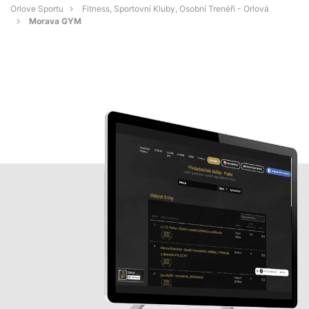
Orlove Sportu
Fitness, Sportovní Kluby, Osobní Trenéři - Orlová
Morava GYM