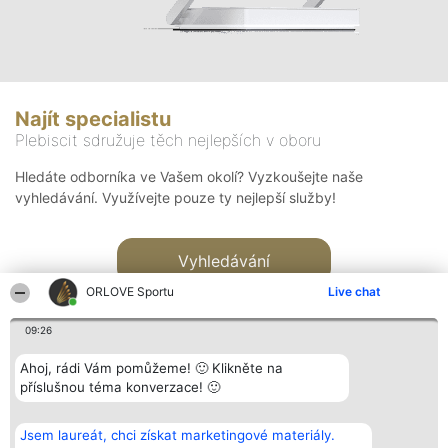
Najít specialistu
Plebiscit sdružuje těch nejlepších v oboru
Hledáte odborníka ve Vašem okolí? Vyzkoušejte naše
vyhledávání. Využívejte pouze ty nejlepší služby!
Vyhledávání
ORLOVE Sportu
Live chat
09:26
Ahoj, rádi Vám pomůžeme! 🙂 Klikněte na
příslušnou téma konverzace! 🙂
Organizátor hlasování
Plebiscyt
Kontakt
Bright Side Solutions sp. z o.
Vítězové
Kontakt
Jsem laureát, chci získat marketingové materiály.
o. sp. k.
Seznam všech