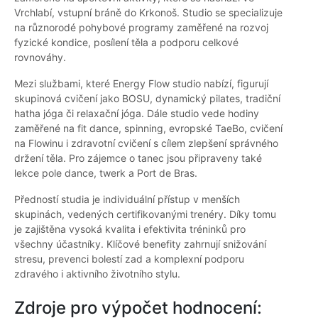
Vrchlabí, vstupní bráně do Krkonoš. Studio se specializuje
na různorodé pohybové programy zaměřené na rozvoj
fyzické kondice, posílení těla a podporu celkové
rovnováhy.
Mezi službami, které Energy Flow studio nabízí, figurují
skupinová cvičení jako BOSU, dynamický pilates, tradiční
hatha jóga či relaxační jóga. Dále studio vede hodiny
zaměřené na fit dance, spinning, evropské TaeBo, cvičení
na Flowinu i zdravotní cvičení s cílem zlepšení správného
držení těla. Pro zájemce o tanec jsou připraveny také
lekce pole dance, twerk a Port de Bras.
Předností studia je individuální přístup v menších
skupinách, vedených certifikovanými trenéry. Díky tomu
je zajištěna vysoká kvalita i efektivita tréninků pro
všechny účastníky. Klíčové benefity zahrnují snižování
stresu, prevenci bolestí zad a komplexní podporu
zdravého i aktivního životního stylu.
Zdroje pro výpočet hodnocení: