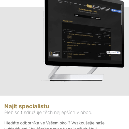
Najít specialistu
Plebiscit sdružuje těch nejlepších v oboru
Hledáte odborníka ve Vašem okolí? Vyzkoušejte naše
vyhledávání. Využívejte pouze ty nejlepší služby!