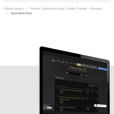
Orlove Sportu
Fitness, Sportovní Kluby, Osobní Trenéři - Olomouc
SportNutrition