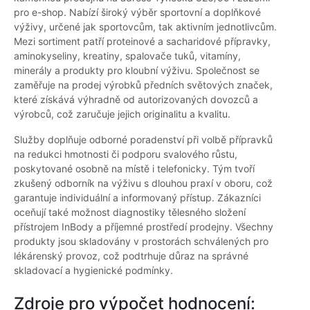
pro e-shop. Nabízí široký výběr sportovní a doplňkové
výživy, určené jak sportovcům, tak aktivním jednotlivcům.
Mezi sortiment patří proteinové a sacharidové přípravky,
aminokyseliny, kreatiny, spalovače tuků, vitamíny,
minerály a produkty pro kloubní výživu. Společnost se
zaměřuje na prodej výrobků předních světových značek,
které získává výhradně od autorizovaných dovozců a
výrobců, což zaručuje jejich originalitu a kvalitu.
Služby doplňuje odborné poradenství při volbě přípravků
na redukci hmotnosti či podporu svalového růstu,
poskytované osobně na místě i telefonicky. Tým tvoří
zkušený odborník na výživu s dlouhou praxí v oboru, což
garantuje individuální a informovaný přístup. Zákazníci
oceňují také možnost diagnostiky tělesného složení
přístrojem InBody a příjemné prostředí prodejny. Všechny
produkty jsou skladovány v prostorách schválených pro
lékárenský provoz, což podtrhuje důraz na správné
skladovací a hygienické podmínky.
Zdroje pro výpočet hodnocení: