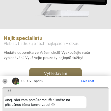
Najít specialistu
Plebiscit sdružuje těch nejlepších v oboru
Hledáte odborníka ve Vašem okolí? Vyzkoušejte naše
vyhledávání. Využívejte pouze ty nejlepší služby!
Vyhledávání
ORLOVE Sportu
Live chat
12:21
Ahoj, rádi Vám pomůžeme! 🙂 Klikněte na
příslušnou téma konverzace! 🙂
Organizátor hlasování
Plebiscyt
Kontakt