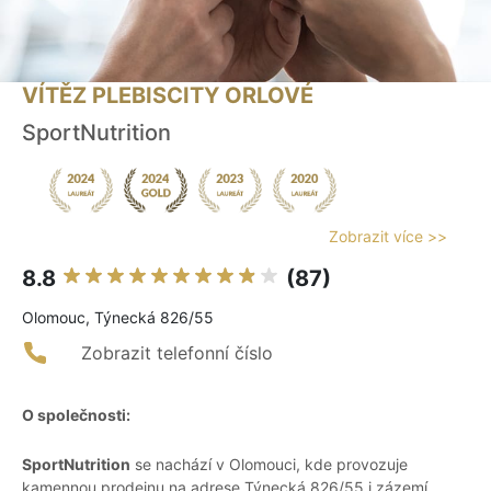
VÍTĚZ PLEBISCITY ORLOVÉ
SportNutrition
Zobrazit více >>
8.8
(87)
Olomouc, Týnecká 826/55
Zobrazit telefonní číslo
O společnosti:
SportNutrition
se nachází v Olomouci, kde provozuje
kamennou prodejnu na adrese Týnecká 826/55 i zázemí