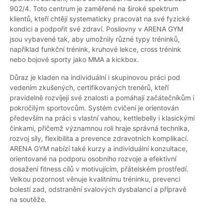
902/4. Toto centrum je zaměřené na široké spektrum
klientů, kteří chtějí systematicky pracovat na své fyzické
kondici a podpořit své zdraví. Posilovny v ARENA GYM
jsou vybavené tak, aby umožnily různé typy tréninků,
například funkční trénink, kruhové lekce, cross trénink
nebo bojové sporty jako MMA a kickbox.
Důraz je kladen na individuální i skupinovou práci pod
vedením zkušených, certifikovaných trenérů, kteří
pravidelně rozvíjejí své znalosti a pomáhají začátečníkům i
pokročilým sportovcům. Systém cvičení je orientován
především na práci s vlastní vahou, kettlebelly i klasickými
činkami, přičemž významnou roli hraje správná technika,
rozvoj síly, flexibilita a prevence zdravotních komplikací.
ARENA GYM nabízí také kurzy a individuální konzultace,
orientované na podporu osobního rozvoje a efektivní
dosažení fitness cílů v motivujícím, přátelském prostředí.
Velkou pozornost věnuje kvalitnímu tréninku, prevenci
bolestí zad, odstranění svalových dysbalancí a přípravě
na soutěže.