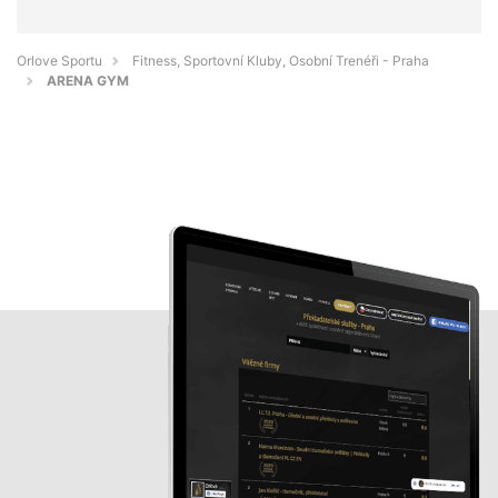
Orlove Sportu
Fitness, Sportovní Kluby, Osobní Trenéři - Praha
ARENA GYM