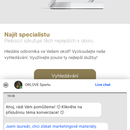
Najít specialistu
Plebiscit sdružuje těch nejlepších v oboru
Hledáte odborníka ve Vašem okolí? Vyzkoušejte naše
vyhledávání. Využívejte pouze ty nejlepší služby!
Vyhledávání
ORLOVE Sportu
Live chat
19:08
Ahoj, rádi Vám pomůžeme! 🙂 Klikněte na
příslušnou téma konverzace! 🙂
Organizátor hlasování
Plebiscyt
Kontakt
Bright Side Solutions sp. z o.
Vítězové
Kontakt
Jsem laureát, chci získat marketingové materiály.
o. sp. k.
Seznam všech