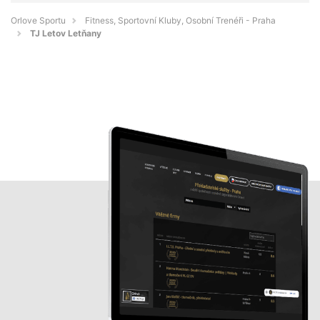
Orlove Sportu
Fitness, Sportovní Kluby, Osobní Trenéři - Praha
TJ Letov Letňany