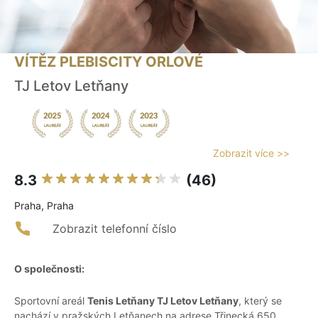
VÍTĚZ PLEBISCITY ORLOVÉ
TJ Letov Letňany
Zobrazit více >>
8.3
(46)
Praha, Praha
Zobrazit telefonní číslo
O společnosti:
Sportovní areál
Tenis Letňany TJ Letov Letňany
, který se
nachází v pražských Letňanech na adrese Třinecká 650,