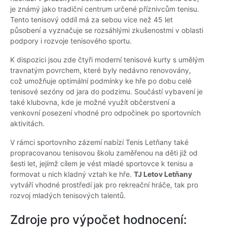
je známý jako tradiční centrum určené příznivcům tenisu.
Tento tenisový oddíl má za sebou více než 45 let
působení a vyznačuje se rozsáhlými zkušenostmi v oblasti
podpory i rozvoje tenisového sportu.
K dispozici jsou zde čtyři moderní tenisové kurty s umělým
travnatým povrchem, které byly nedávno renovovány,
což umožňuje optimální podmínky ke hře po dobu celé
tenisové sezóny od jara do podzimu. Součástí vybavení je
také klubovna, kde je možné využít občerstvení a
venkovní posezení vhodné pro odpočinek po sportovních
aktivitách.
V rámci sportovního zázemí nabízí Tenis Letňany také
propracovanou tenisovou školu zaměřenou na děti již od
šesti let, jejímž cílem je vést mladé sportovce k tenisu a
formovat u nich kladný vztah ke hře.
TJ Letov Letňany
vytváří vhodné prostředí jak pro rekreační hráče, tak pro
rozvoj mladých tenisových talentů.
Zdroje pro výpočet hodnocení: