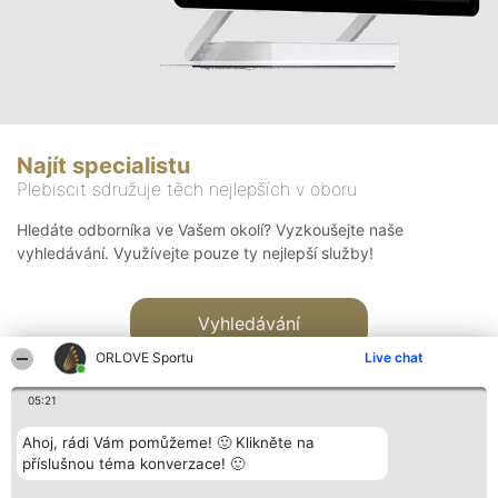
Najít specialistu
Plebiscit sdružuje těch nejlepších v oboru
Hledáte odborníka ve Vašem okolí? Vyzkoušejte naše
vyhledávání. Využívejte pouze ty nejlepší služby!
Vyhledávání
ORLOVE Sportu
Live chat
05:21
Ahoj, rádi Vám pomůžeme! 🙂 Klikněte na
příslušnou téma konverzace! 🙂
Organizátor hlasování
Plebiscyt
Kontakt