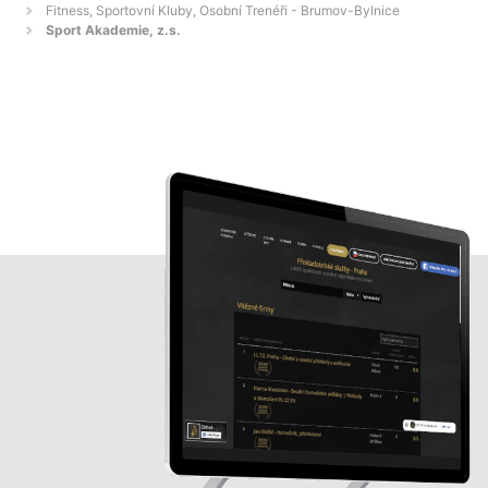
Fitness, Sportovní Kluby, Osobní Trenéři - Brumov-Bylnice
Sport Akademie, z.s.