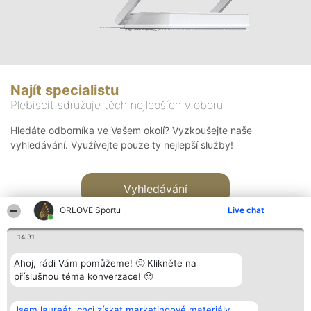
Najít specialistu
Plebiscit sdružuje těch nejlepších v oboru
Hledáte odborníka ve Vašem okolí? Vyzkoušejte naše
vyhledávání. Využívejte pouze ty nejlepší služby!
Vyhledávání
ORLOVE Sportu
Live chat
14:31
Ahoj, rádi Vám pomůžeme! 🙂 Klikněte na
příslušnou téma konverzace! 🙂
Organizátor hlasování
Plebiscyt
Kontakt
Bright Side Solutions sp. z o.
Vítězové
Kontakt
Jsem laureát, chci získat marketingové materiály.