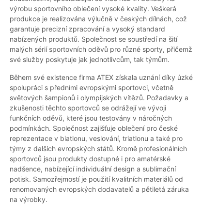
výrobu sportovního oblečení vysoké kvality. Veškerá
produkce je realizována výlučně v českých dílnách, což
garantuje precizní zpracování a vysoký standard
nabízených produktů. Společnost se soustředí na šití
malých sérií sportovních oděvů pro různé sporty, přičemž
své služby poskytuje jak jednotlivcům, tak týmům.
Během své existence firma ATEX získala uznání díky úzké
spolupráci s předními evropskými sportovci, včetně
světových šampionů i olympijských vítězů. Požadavky a
zkušenosti těchto sportovců se odrážejí ve vývoji
funkčních oděvů, které jsou testovány v náročných
podmínkách. Společnost zajišťuje oblečení pro české
reprezentace v biatlonu, veslování, triatlonu a také pro
týmy z dalších evropských států. Kromě profesionálních
sportovců jsou produkty dostupné i pro amatérské
nadšence, nabízející individuální design a sublimační
potisk. Samozřejmostí je použití kvalitních materiálů od
renomovaných evropských dodavatelů a pětiletá záruka
na výrobky.