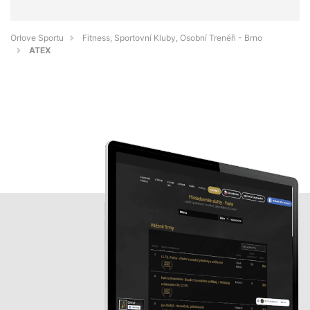
Orlove Sportu
Fitness, Sportovní Kluby, Osobní Trenéři - Brno
ATEX