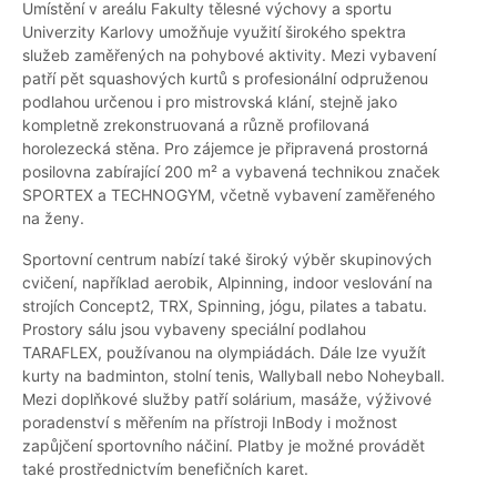
Umístění v areálu Fakulty tělesné výchovy a sportu
Univerzity Karlovy umožňuje využití širokého spektra
služeb zaměřených na pohybové aktivity. Mezi vybavení
patří pět squashových kurtů s profesionální odpruženou
podlahou určenou i pro mistrovská klání, stejně jako
kompletně zrekonstruovaná a různě profilovaná
horolezecká stěna. Pro zájemce je připravená prostorná
posilovna zabírající 200 m² a vybavená technikou značek
SPORTEX a TECHNOGYM, včetně vybavení zaměřeného
na ženy.
Sportovní centrum nabízí také široký výběr skupinových
cvičení, například aerobik, Alpinning, indoor veslování na
strojích Concept2, TRX, Spinning, jógu, pilates a tabatu.
Prostory sálu jsou vybaveny speciální podlahou
TARAFLEX, používanou na olympiádách. Dále lze využít
kurty na badminton, stolní tenis, Wallyball nebo Noheyball.
Mezi doplňkové služby patří solárium, masáže, výživové
poradenství s měřením na přístroji InBody i možnost
zapůjčení sportovního náčiní. Platby je možné provádět
také prostřednictvím benefičních karet.