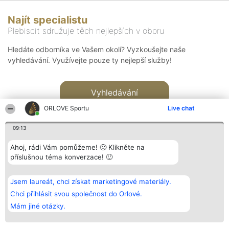
Najít specialistu
Plebiscit sdružuje těch nejlepších v oboru
Hledáte odborníka ve Vašem okolí? Vyzkoušejte naše
vyhledávání. Využívejte pouze ty nejlepší služby!
Vyhledávání
ORLOVE Sportu
Live chat
09:13
Ahoj, rádi Vám pomůžeme! 🙂 Klikněte na
příslušnou téma konverzace! 🙂
Organizátor hlasování
Plebiscyt
Kontakt
Bright Side Solutions sp. z o.
Vítězové
Kontakt
Jsem laureát, chci získat marketingové materiály.
o. sp. k.
Seznam všech
ul. Ruska 22
laureátů
Chci přihlásit svou společnost do Orlové.
Wrocław 50-079
Zásady
Mám jiné otázky.
KRS 0000749100 | Regon
Pravidla
381313360 | NIP 8943132676
Zásady
ochrany
osobních údajů