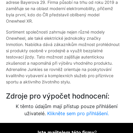
adrese Bayerova 29. Firma působí na trhu od roku 2019 a
zaměřuje se na oblast moderní elektromobility, přičemž
byla první, kdo do ČR představil oblíbený model
Onewheel XR.
Sortiment společnosti zahrnuje nejen různé modely
Onewheel, ale také elektrické jednokolky značky
Inmotion. Nabídka dává zákazníkům možnost prohlédnout
si produkty osobně v prodejně a využít bezplatné
testovací jízdy. Tato možnost zajišťuje autentickou
zkušenost a napomáhá při výběru vhodného produktu.
Adrenaline Junkies se rovněž orientuje na poskytování
kvalitního vybavení a komplexních služeb pro příznivce
sportu a aktivního životního stylu.
Zdroje pro výpočet hodnocení:
K těmto údajům mají přístup pouze přihlášení
uživatelé.
Klikněte sem pro přihlášení.
Jste majitelem této firmy
?