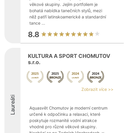
věkové skupiny. Jejím portfoliem je
bohatá nabídka tanečních stylů, mezi
něž patří latinskoamerické a standardní
tance ...
8.8
KULTURA A SPORT CHOMUTOV
s.r.o.
Zobrazit více >>
Laureáti
Aquasvět Chomutov je moderní centrum
určené k odpočinku a relaxaci, které
poskytuje rozmanité vodní atrakce
vhodné pro různé věkové skupiny.
Nachází se na Zadních Vinohradech, v