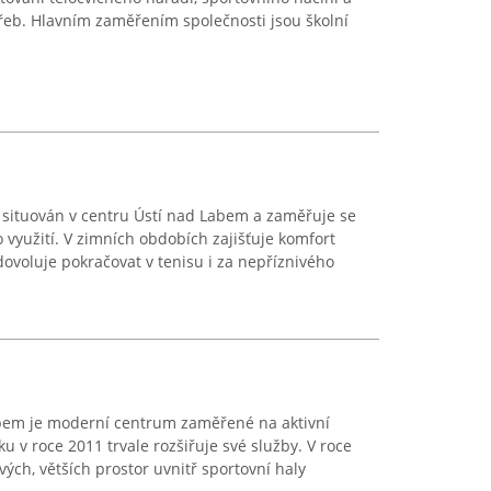
řeb. Hlavním zaměřením společnosti jsou školní
e situován v centru Ústí nad Labem a zaměřuje se
 využití. V zimních obdobích zajišťuje komfort
dovoluje pokračovat v tenisu i za nepříznivého
bem je moderní centrum zaměřené na aktivní
iku v roce 2011 trvale rozšiřuje své služby. V roce
ých, větších prostor uvnitř sportovní haly