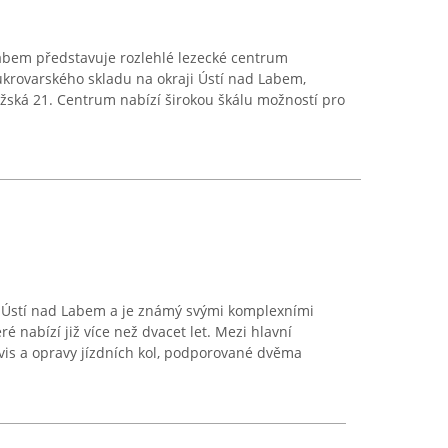
abem představuje rozlehlé lezecké centrum
krovarského skladu na okraji Ústí nad Labem,
ažská 21. Centrum nabízí širokou škálu možností pro
v Ústí nad Labem a je známý svými komplexními
eré nabízí již více než dvacet let. Mezi hlavní
rvis a opravy jízdních kol, podporované dvěma