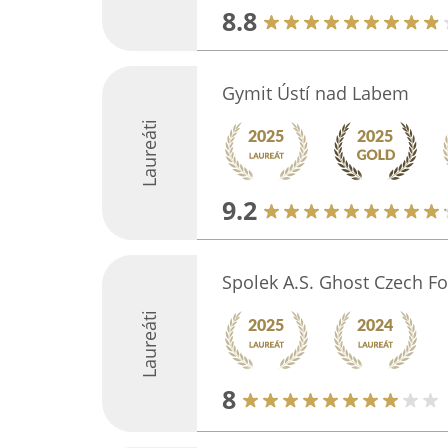
8.8
Gymit Ústí nad Labem
Laureáti
9.2
Spolek A.S. Ghost Czech Fo
Laureáti
8