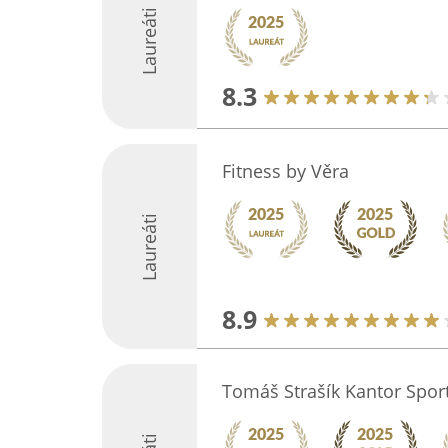
Laureáti
8.3
Fitness by Věra
Laureáti
8.9
Tomáš Strašík Kantor Spor