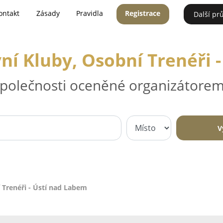
ontakt
Zásady
Pravidla
Registrace
Další pr
vní Kluby, Osobní Trenéři 
 společnosti oceněné organizátorem
V
 Trenéři - Ústí nad Labem