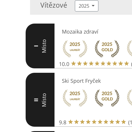
Vítězové
2025
Mozaika zdraví
Místo
I
10.0
Ski Sport Fryček
Místo
II
9.8
(