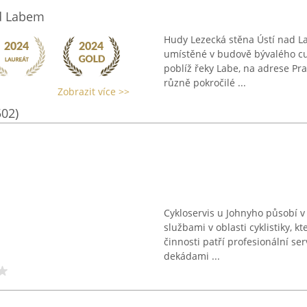
ad Labem
Hudy Lezecká stěna Ústí nad L
umístěné v budově bývalého cu
poblíž řeky Labe, na adrese Pr
různě pokročilé ...
Zobrazit více >>
502)
Cykloservis u Johnyho působí 
službami v oblasti cyklistiky, kt
činnosti patří profesionální se
dekádami ...