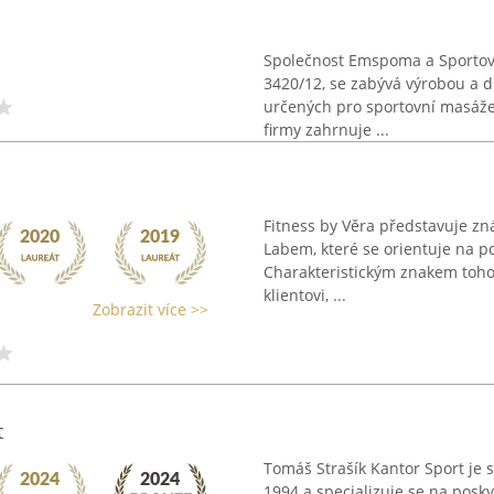
Společnost Emspoma a Sportovk
3420/12, se zabývá výrobou a 
určených pro sportovní masáže,
firmy zahrnuje ...
Fitness by Věra představuje zná
Labem, které se orientuje na po
Charakteristickým znakem toho
klientovi, ...
Zobrazit více >>
t
Tomáš Strašík Kantor Sport je 
1994 a specializuje se na posky