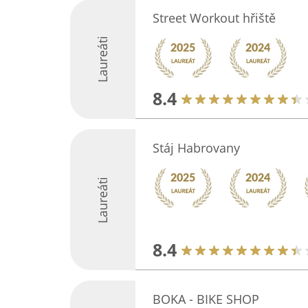
Street Workout hřiště
Laureáti
8.4
Stáj Habrovany
Laureáti
8.4
BOKA - BIKE SHOP