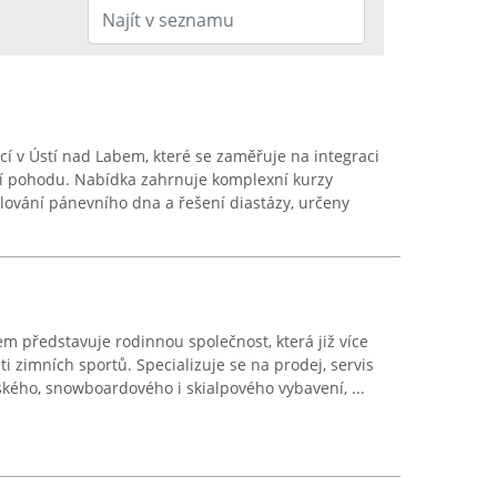
cí v Ústí nad Labem, které se zaměřuje na integraci
ční pohodu. Nabídka zahrnuje komplexní kurzy
ilování pánevního dna a řešení diastázy, určeny
em představuje rodinnou společnost, která již více
sti zimních sportů. Specializuje se na prodej, servis
ského, snowboardového i skialpového vybavení, ...