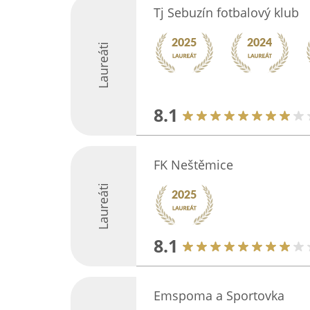
Tj Sebuzín fotbalový klub
Laureáti
8.1
FK Neštěmice
Laureáti
8.1
Emspoma a Sportovka