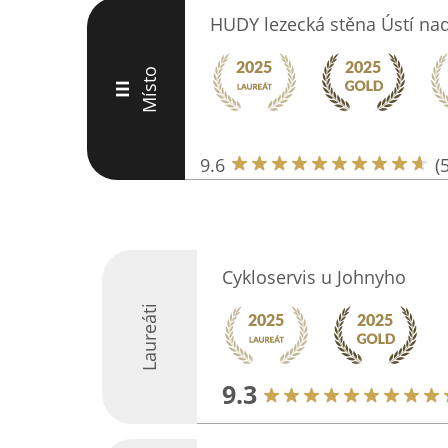
HUDY lezecká stěna Ústí n
Místo
III
9.6
(
Cykloservis u Johnyho
Laureáti
9.3