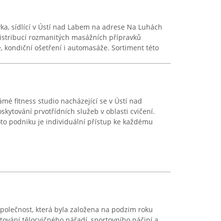
a, sídlící v Ústí nad Labem na adrese Na Luhách
distribucí rozmanitých masážních přípravků
 kondiční ošetření i automasáže. Sortiment této
mé fitness studio nacházející se v Ústí nad
skytování prvotřídních služeb v oblasti cvičení.
to podniku je individuální přístup ke každému
společnost, která byla založena na podzim roku
tování tělocvičného nářadí, sportovního náčiní a