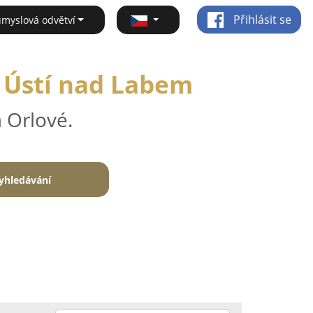
Přihlásit se
ůmyslová odvětví
- Ústí nad Labem
 Orlové.
yhledávání