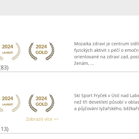
Mozaika zdraví je centrum sídlí
fyzických aktivit s péčí o emo
orientované na zdraví zad, pos
ženám, ...
(83)
Ski Sport Fryček v Ústí nad Lab
než tři desetiletí působí v obla
a půjčování lyžařského, běžkař
Zobrazit více >>
113)