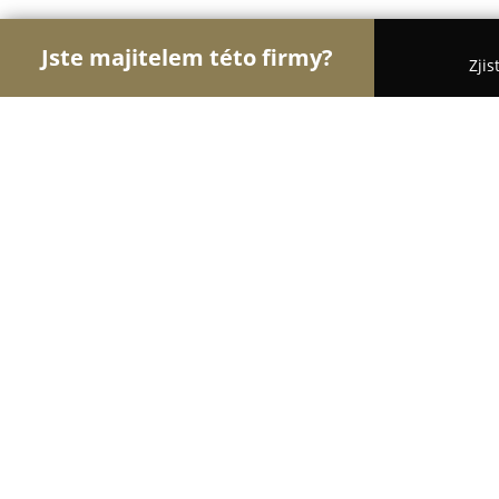
Jste majitelem této firmy?
Zjis
Orlove Sportu
Fitness, Sportovní Kluby, Osobní 
Kuse.cz
9.6
(158)
Ústí nad Labem, Pražská 170/118, Vaňov
Zobrazit telefonní číslo