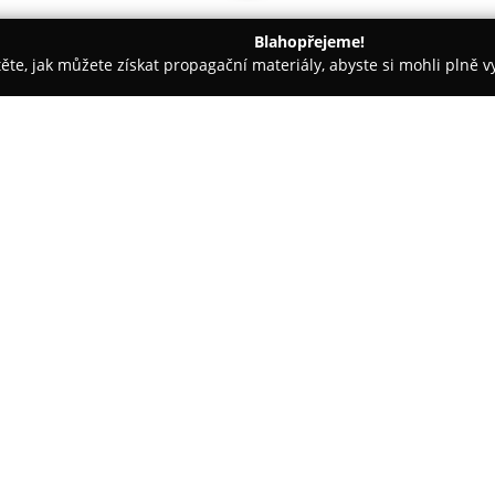
Blahopřejeme!
těte, jak můžete získat propagační materiály, abyste si mohli plně 
Trenéři - Ústí nad Labem
Kuse.cz
O společnosti:
Společnost
Kuse.cz
, která má 
Vaňov, se zaměřuje na prodej, 
včetně veškerého příslušenství
pětadvacetiletou zkušeností v o
profesionálním přístupu vůči z
vybavená dílna, umožňující pr
výměny tětiv a lanovodů u všec
Jako přímý dovozce uznávaných 
Kuse.cz unikátní modely i spec