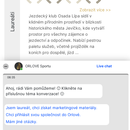
Zobrazit více >>
Laureáti
Jezdecký klub Osada Lípa sídlí v
klidném přírodním prostředí v blízkosti
historického města Jevíčko, kde vytváří
prostor pro všechny zájemce o
jezdectví a odpočinek. Nabízí pestrou
paletu služeb, včetně projížděk na
koních pro dospělé, jízd ...
8.6
ORLOVE Sportu
Live chat
06:35
Organizátor hlasování
Plebiscyt
Kontakt
Ahoj, rádi Vám pomůžeme! 🙂 Klikněte na
Bright Side Solutions sp. z o.
Vítězové
Kontakt
o. sp. k.
Seznam všech
příslušnou téma konverzace! 🙂
ul. Ruska 22
laureátů
Wrocław 50-079
Zásady
KRS 0000749100 | Regon
Pravidla
Jsem laureát, chci získat marketingové materiály.
381313360 | NIP 8943132676
Zásady
Chci přihlásit svou společnost do Orlové.
ochrany
osobních údajů
Mám jiné otázky.