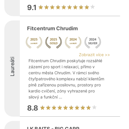
9.1
Fitcentrum Chrudim
Zobrazit více >>
Laureáti
Fitcentrum Chrudim poskytuje rozsáhlé
zázemí pro sport i relaxaci, přímo v
centru města Chrudim. V rámci svého
čtyřpatrového komplexu nabízí klientům
plně zařízenou posilovnu, prostory pro
kardio cvičení, zóny vyhrazené pro
silový a funkční ...
8.8
LK BAITS - BIG CARP