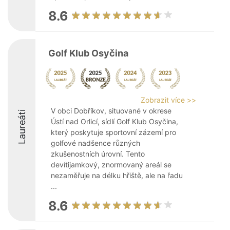
8.6
Golf Klub Osyčina
Zobrazit více >>
V obci Dobříkov, situované v okrese
Laureáti
Ústí nad Orlicí, sídlí Golf Klub Osyčina,
který poskytuje sportovní zázemí pro
golfové nadšence různých
zkušenostních úrovní. Tento
devítijamkový, znormovaný areál se
nezaměřuje na délku hřiště, ale na řadu
...
8.6