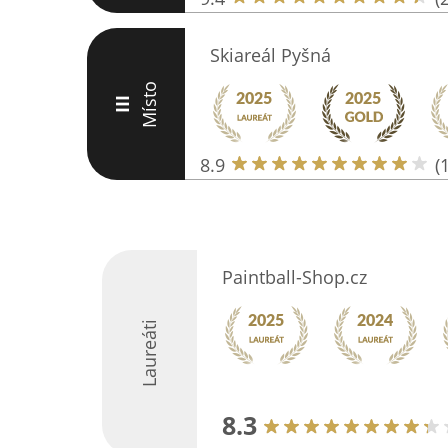
Skiareál Pyšná
Místo
III
8.9
(
Paintball-Shop.cz
Laureáti
8.3