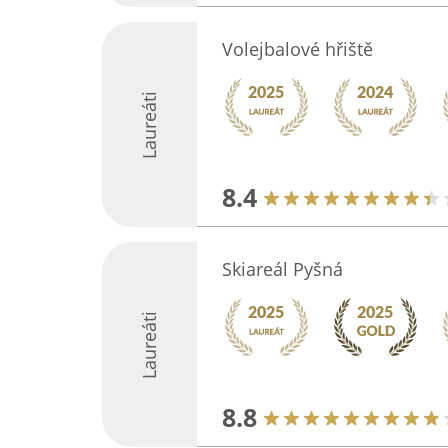
Volejbalové hřiště
Laureáti
8.4
Skiareál Pyšná
Laureáti
8.8