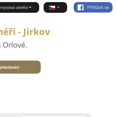
Přihlásit se
ůmyslová odvětví
éři - Jirkov
 Orlové.
yhledávání