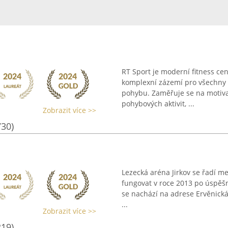
RT Sport je moderní fitness cen
komplexní zázemí pro všechny p
pohybu. Zaměřuje se na motivac
pohybových aktivit, ...
Zobrazit více >>
730)
Lezecká aréna Jirkov se řadí me
fungovat v roce 2013 po úspěš
se nachází na adrese Ervěnická
...
Zobrazit více >>
219)