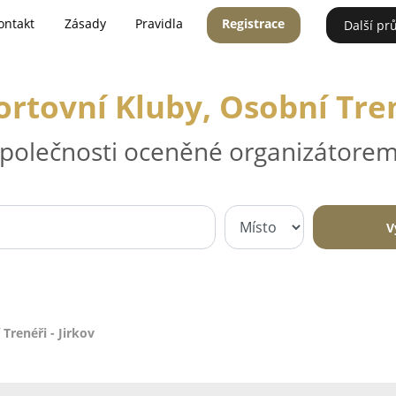
ontakt
Zásady
Pravidla
Registrace
Další pr
ortovní Kluby, Osobní Tren
 společnosti oceněné organizátorem
V
Trenéři - Jirkov