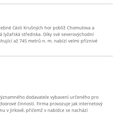
alebné části Krušných hor poblíž Chomutova a
á lyžařská střediska. Díky své severovýchodní
ující až 745 metrů n. m. nabízí velmi příznivé
 významného dodavatele vybavení určeného pro
utdoorové činnosti. Firma provozuje jak internetový
u v Jirkově, přičemž v nabídce se nachází