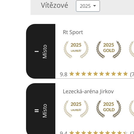
Vítězové
2025
Rt Sport
Místo
I
9.8
(
Lezecká-aréna Jirkov
Místo
II
9.4
(