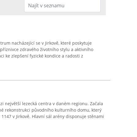
trum nacházející se v Jirkově, které poskytuje
říznivce zdravého životního stylu a aktivního
i ke zlepšení fyzické kondice a radosti z
zi největší lezecká centra v daném regionu. Začala
né rekonstrukci původního kulturního domu, který
 1147 v Jirkově. Hlavní sál arény disponuje stěnami