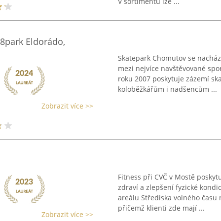
V sortimentu lze ...
k8park Eldorádo,
Skatepark Chomutov se nacház
mezi nejvíce navštěvované spor
roku 2007 poskytuje zázemí ska
koloběžkářům i nadšencům ...
Zobrazit více >>
Fitness při CVČ v Mostě posky
zdraví a zlepšení fyzické kond
areálu Střediska volného času
přičemž klienti zde mají ...
Zobrazit více >>