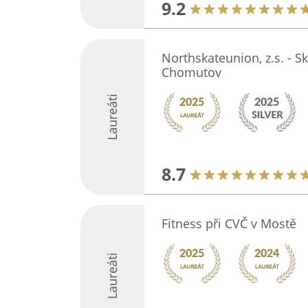
9.2
Northskateunion, z.s. - S
Chomutov
Laureáti
8.7
Fitness při CVČ v Mostě
Laureáti