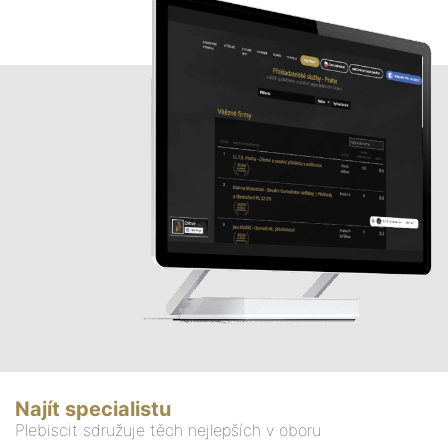
Najít specialistu
Plebiscit sdružuje těch nejlepších v oboru