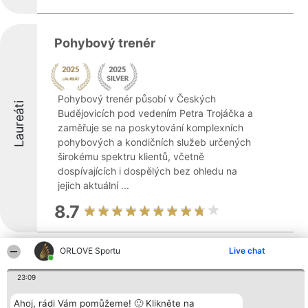
Pohybový trenér
Pohybový trenér působí v Českých
Laureáti
Budějovicích pod vedením Petra Trojáčka a
zaměřuje se na poskytování komplexních
pohybových a kondičních služeb určených
širokému spektru klientů, včetně
dospívajících i dospělých bez ohledu na
jejich aktuální ...
8.7
ORLOVE Sportu
Live chat
Heaven gym
23:09
Ahoj, rádi Vám pomůžeme! 🙂 Klikněte na