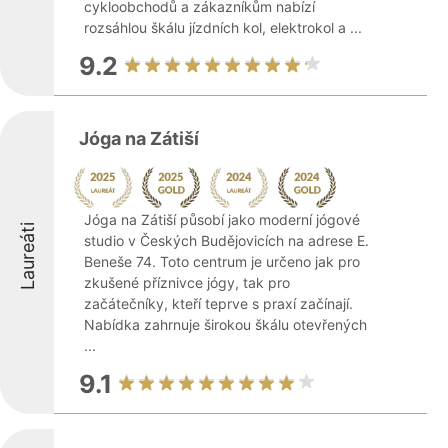
cykloobchodů a zákazníkům nabízí
rozsáhlou škálu jízdních kol, elektrokol a ...
9.2
Jóga na Zátiší
Jóga na Zátiší působí jako moderní jógové
Laureáti
studio v Českých Budějovicích na adrese E.
Beneše 74. Toto centrum je určeno jak pro
zkušené příznivce jógy, tak pro
začátečníky, kteří teprve s praxí začínají.
Nabídka zahrnuje širokou škálu otevřených
...
9.1