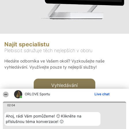
Najít specialistu
Plebiscit sdružuje těch nejlepších v oboru
Hledáte odborníka ve Vašem okolí? Vyzkoušejte naše
vyhledávání. Využívejte pouze ty nejlepší služby!
Vyhledávání
ORLOVE Sportu
Live chat
02:04
Ahoj, rádi Vám pomůžeme! 🙂 Klikněte na
příslušnou téma konverzace! 🙂
Organizátor hlasování
Plebiscyt
Kontakt