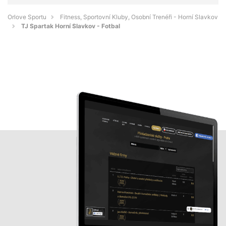
Orlove Sportu
Fitness, Sportovní Kluby, Osobní Trenéři - Horní Slavkov
TJ Spartak Horní Slavkov - Fotbal