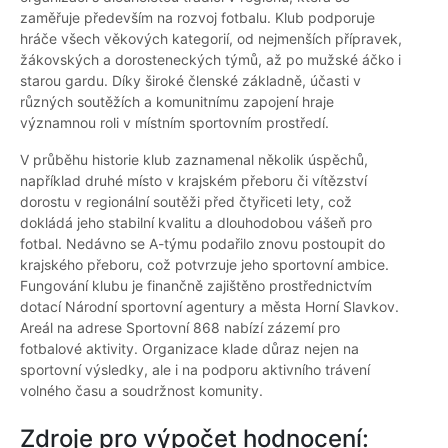
zaměřuje především na rozvoj fotbalu. Klub podporuje
hráče všech věkových kategorií, od nejmenších přípravek,
žákovských a dorosteneckých týmů, až po mužské áčko i
starou gardu. Díky široké členské základně, účasti v
různých soutěžích a komunitnímu zapojení hraje
významnou roli v místním sportovním prostředí.
V průběhu historie klub zaznamenal několik úspěchů,
například druhé místo v krajském přeboru či vítězství
dorostu v regionální soutěži před čtyřiceti lety, což
dokládá jeho stabilní kvalitu a dlouhodobou vášeň pro
fotbal. Nedávno se A-týmu podařilo znovu postoupit do
krajského přeboru, což potvrzuje jeho sportovní ambice.
Fungování klubu je finančně zajištěno prostřednictvím
dotací Národní sportovní agentury a města Horní Slavkov.
Areál na adrese Sportovní 868 nabízí zázemí pro
fotbalové aktivity. Organizace klade důraz nejen na
sportovní výsledky, ale i na podporu aktivního trávení
volného času a soudržnost komunity.
Zdroje pro výpočet hodnocení: